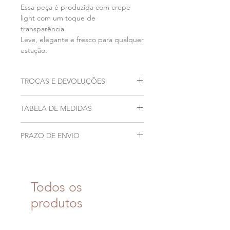
Essa peça é produzida com crepe
light com um toque de
transparência.
Leve, elegante e fresco para qualquer
estação.
TROCAS E DEVOLUÇÕES
Acesse as informações sobre a nossa
TABELA DE MEDIDAS
política de troca e devoluções
clicando aqui.
Acesse nosso guia de tamanhos
PRAZO DE ENVIO
clicando aqui.
Peça na pronta entrega com
postagem em até 2 dias úteis.
Todos os
produtos