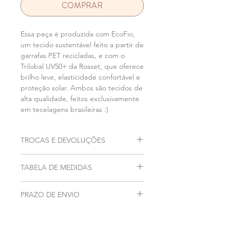
COMPRAR
Essa peça é produzida com EcoFio,
um tecido sustentável feito a partir de
garrafas PET recicladas, e com o
Trilobal UV50+ da Rosset, que oferece
brilho leve, elasticidade confortável e
proteção solar. Ambos são tecidos de
alta qualidade, feitos exclusivamente
em tecelagens brasileiras :)
TROCAS E DEVOLUÇÕES
Acesse as informações sobre a nossa
TABELA DE MEDIDAS
política de troca e devoluções
clicando aqui.
Acesse nosso guia de tamanhos
PRAZO DE ENVIO
clicando aqui.
Peça feita sob demanda com 20 dias
úteis para confecção após a compra.