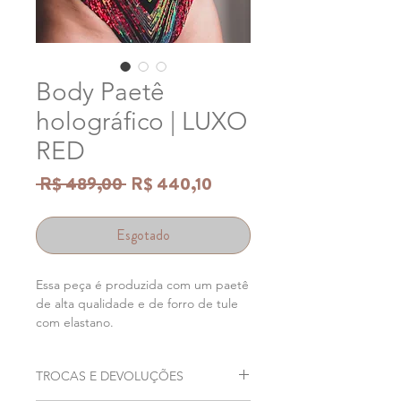
Body Paetê
holográfico | LUXO
RED
Preço
Preço
 R$ 489,00 
R$ 440,10
normal
promocional
Esgotado
Essa peça é produzida com um paetê
de alta qualidade e de forro de tule
com elastano.
TROCAS E DEVOLUÇÕES