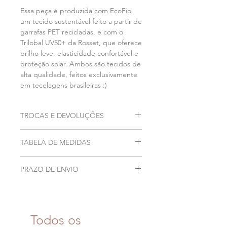
Essa peça é produzida com EcoFio,
um tecido sustentável feito a partir de
garrafas PET recicladas, e com o
Trilobal UV50+ da Rosset, que oferece
brilho leve, elasticidade confortável e
proteção solar. Ambos são tecidos de
alta qualidade, feitos exclusivamente
em tecelagens brasileiras :)
TROCAS E DEVOLUÇÕES
Acesse as informações sobre a nossa
TABELA DE MEDIDAS
política de troca e devoluções
clicando aqui.
Acesse nosso guia de tamanhos
PRAZO DE ENVIO
clicando aqui.
Peça feita sob demanda com 20 dias
úteis para confecção após a compra.
Todos os