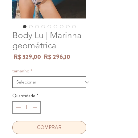
Body Lu | Marinha
geométrica
Preço
Preço
 R$ 329,00 
R$ 296,10
normal
promocional
tamanho
*
Quantidade
*
COMPRAR